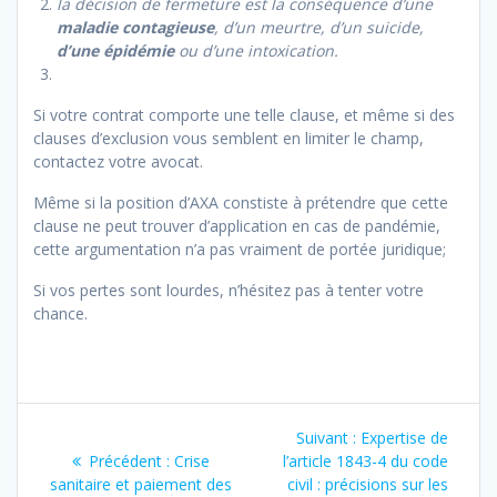
la décision de fermeture est la conséquence d’une
maladie contagieuse
, d’un meurtre, d’un suicide,
d’une épidémie
ou d’une intoxication.
Si votre contrat comporte une telle clause, et même si des
clauses d’exclusion vous semblent en limiter le champ,
contactez votre avocat.
Même si la position d’AXA constiste à prétendre que cette
clause ne peut trouver d’application en cas de pandémie,
cette argumentation n’a pas vraiment de portée juridique;
Si vos pertes sont lourdes, n’hésitez pas à tenter votre
chance.
Navigation
Article
Suivant :
Expertise de
de
Article
suivant
Précédent :
Crise
l’article 1843-4 du code
précédent
:
sanitaire et paiement des
civil : précisions sur les