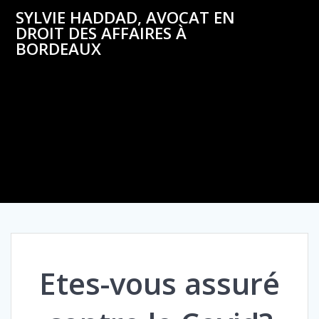
Skip
SYLVIE HADDAD, AVOCAT EN
to
DROIT DES AFFAIRES À
content
BORDEAUX
ETES-VOUS
ASSURÉ CONTRE
LE COVID?
Etes-vous assuré